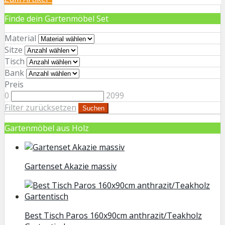
Finde dein Gartenmöbel Set
Material
Sitze
Tisch
Bank
Preis
0
2099
Filter zurücksetzen
Suchen
Gartenmöbel aus Holz
Gartenset Akazie massiv
Best Tisch Paros 160x90cm anthrazit/Teakholz