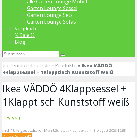
alle Garten Lounge Möbel
Garten Lounge Sessel
Garten Lounge Sets
Garten Lounge Sofas
Vergleich
% Sale %
Blog
gartenmöbel-sets.de
»
Produkte
»
Ikea VÄDDÖ
4Klappsessel + 1Klapptisch Kunststoff weiß
Ikea VÄDDÖ 4Klappsessel +
1Klapptisch Kunststoff weiß
129,95 €
inkl. 19% gesetzlicher MwSt.
Zuletzt aktualisiert am: 6. August 2026 10:55
Zum Artikel*