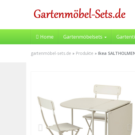
Skip
to
main
content
Home
Gartenmöbelsets
Gartent
gartenmöbel-sets.de
»
Produkte
»
Ikea SALTHOLMEN 