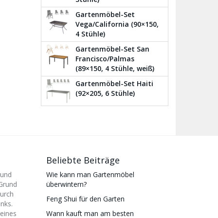
Gartenmöbel-Set
Vega/California (90×150,
4 Stühle)
Gartenmöbel-Set San
Francisco/Palmas
(89×150, 4 Stühle, weiß)
Gartenmöbel-Set Haiti
(92×205, 6 Stühle)
Beliebte Beiträge
 und
Wie kann man Gartenmöbel
 Grund
überwintern?
durch
Feng Shui für den Garten
inks.
eines
Wann kauft man am besten