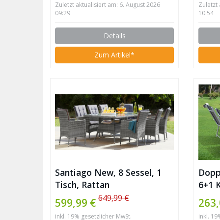
Zuletzt aktualisiert am: 6. August 2026
Zuletzt
09:29
10:54
Details
Zum Artikel*
Santiago New, 8 Sessel, 1
Dopp
Tisch, Rattan
6+1 
Ausz
649,99 €
599,99 €
263,
inkl. 19% gesetzlicher MwSt.
inkl. 1