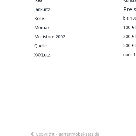
Ikea
Kunsts
Prei
jankurtz
bis 10
Kölle
100 € 
Mömax
300 € 
Multistore 2002
500 € 
Quelle
über 1
XXXLutz
© Copyright - gartenmöbel-sets.de