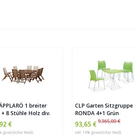
 ÄPPLARÖ 1 breiter
CLP Garten Sitzgruppe
 + 8 Stühle Holz div.
RONDA 4+1 Grün
en
9.365,00 €
92 €
93,65 €
9% gesetzlicher MwSt.
inkl. 19% gesetzlicher MwSt.