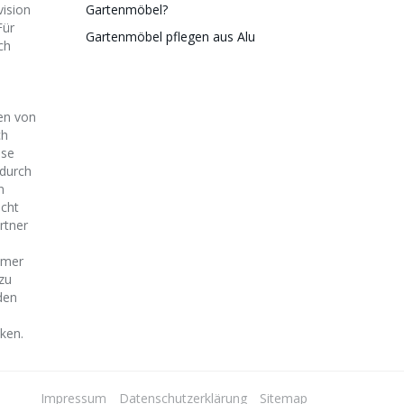
vision
Gartenmöbel?
Für
Gartenmöbel pflegen aus Alu
ch
en von
ch
ise
durch
n
icht
rtner
mmer
zu
den
ken.
Impressum
Datenschutzerklärung
Sitemap