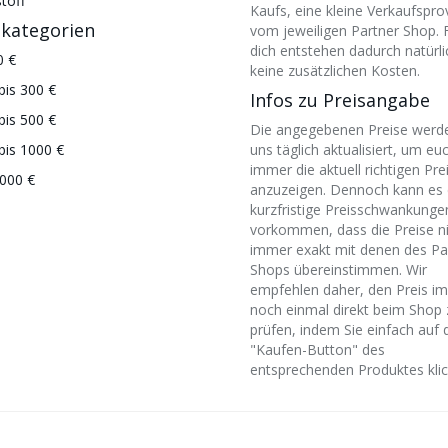
toff
Kaufs, eine kleine Verkaufspro
skategorien
vom jeweiligen Partner Shop. 
dich entstehen dadurch natürli
0 €
keine zusätzlichen Kosten.
bis 300 €
Infos zu Preisangabe
bis 500 €
Die angegebenen Preise werd
bis 1000 €
uns täglich aktualisiert, um eu
immer die aktuell richtigen Pre
000 €
anzuzeigen. Dennoch kann es 
kurzfristige Preisschwankunge
vorkommen, dass die Preise n
immer exakt mit denen des Pa
Shops übereinstimmen. Wir
empfehlen daher, den Preis i
noch einmal direkt beim Shop 
prüfen, indem Sie einfach auf 
"Kaufen-Button" des
entsprechenden Produktes klic