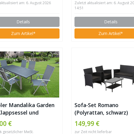
 aktualisiert am: 6. August 2026
Zuletzt aktualisiert am: 6. August 2
14:51
Details
Details
Zum Artikel*
Zum Artikel*
ler Mandalika Garden
Sofa-Set Romano
Klappsessel und
(Polyrattan, schwarz)
iehtisch
00 €
149,99 €
9% gesetzlicher MwSt.
zur Zeit nicht lieferbar