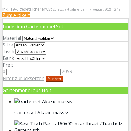
inkl. 19% gesetzlicher MwSt.
Zuletzt aktualisiert am: 7. August 2026 12:19
Zum Artikel*
Finde dein Gartenmöbel Set
Material
Sitze
Tisch
Bank
Preis
0
2099
Filter zurücksetzen
Suchen
Gartenmöbel aus Holz
Gartenset Akazie massiv