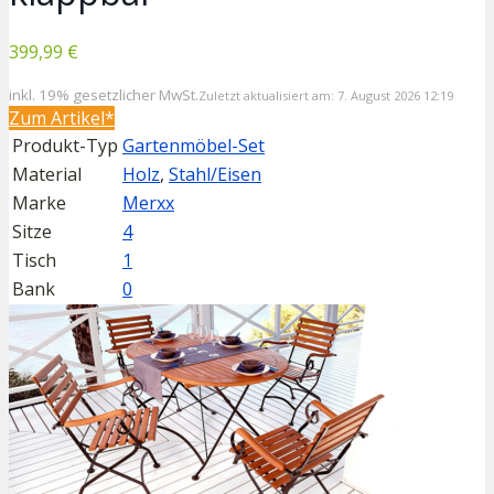
399,99 €
inkl. 19% gesetzlicher MwSt.
Zuletzt aktualisiert am: 7. August 2026 12:19
Zum Artikel*
Produkt-Typ
Gartenmöbel-Set
Material
Holz
,
Stahl/Eisen
Marke
Merxx
Sitze
4
Tisch
1
Bank
0