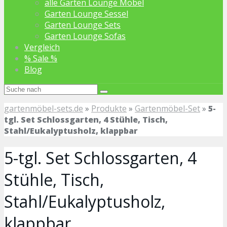
alle Garten Lounge Möbel
Garten Lounge Sessel
Garten Lounge Sets
Garten Lounge Sofas
Vergleich
% Sale %
Blog
gartenmöbel-sets.de
»
Produkte
»
Gartenmöbel-Set
»
5-
tgl. Set Schlossgarten, 4 Stühle, Tisch,
Stahl/Eukalyptusholz, klappbar
5-tgl. Set Schlossgarten, 4
Stühle, Tisch,
Stahl/Eukalyptusholz,
klappbar